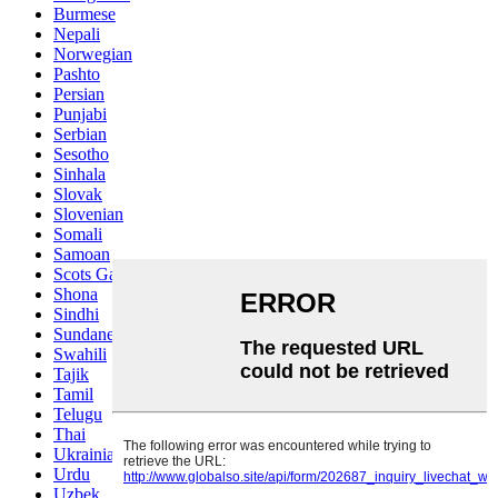
Burmese
Nepali
Norwegian
Pashto
Persian
Punjabi
Serbian
Sesotho
Sinhala
Slovak
Slovenian
Somali
Samoan
Scots Gaelic
Shona
Sindhi
Sundanese
Swahili
Tajik
Tamil
Telugu
Thai
Ukrainian
Urdu
Uzbek