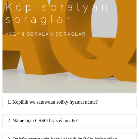
Köp soralýan
soraglar
ÝYGYN SORALAN SORAGLAR
1. Kepillik we satuwdan soňky hyzmat näme?
2. Näme üçin CSSOT-y saýlamaly?