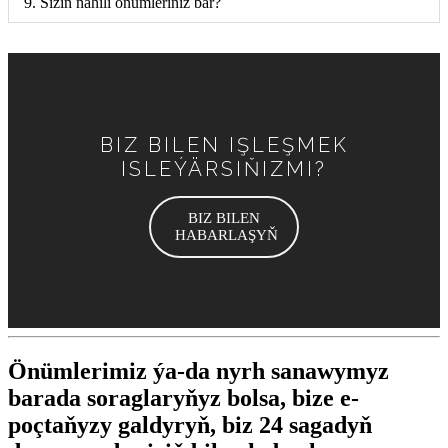
9. Siziň nähili önümleriňiz bar?
BIZ BILEN IŞLEŞMEK
ISLEÝÄRSIŇIZMI?
BIZ BILEN
HABARLAŞYŇ
Önümlerimiz ýa-da nyrh sanawymyz
barada soraglaryňyz bolsa, bize e-
poçtaňyzy galdyryň, biz 24 sagadyň