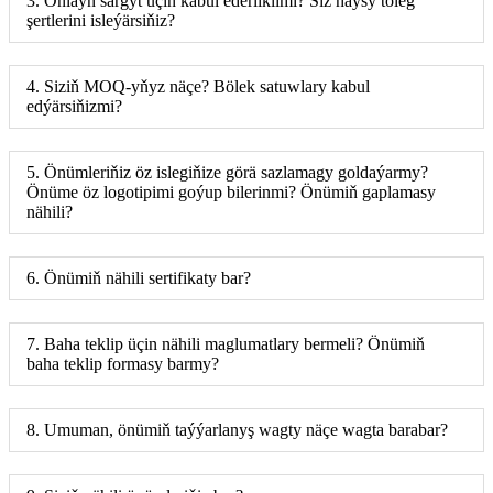
3. Onlaýn sargyt üçin kabul ederliklimi? Siz haýsy töleg
şertlerini isleýärsiňiz?
4. Siziň MOQ-yňyz näçe? Bölek satuwlary kabul
edýärsiňizmi?
5. Önümleriňiz öz islegiňize görä sazlamagy goldaýarmy?
Önüme öz logotipimi goýup bilerinmi? Önümiň gaplamasy
nähili?
6. Önümiň nähili sertifikaty bar?
7. Baha teklip üçin nähili maglumatlary bermeli? Önümiň
baha teklip formasy barmy?
8. Umuman, önümiň taýýarlanyş wagty näçe wagta barabar?