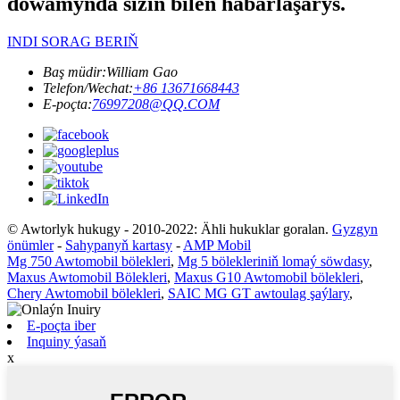
dowamynda siziň bilen habarlaşarys.
INDI SORAG BERIŇ
Baş müdir:
William Gao
Telefon/Wechat:
+86 13671668443
E-poçta:
76997208@QQ.COM
© Awtorlyk hukugy - 2010-2022: Ähli hukuklar goralan.
Gyzgyn
önümler
-
Sahypanyň kartasy
-
AMP Mobil
Mg 750 Awtomobil bölekleri
,
Mg 5 bölekleriniň lomaý söwdasy
,
Maxus Awtomobil Bölekleri
,
Maxus G10 Awtomobil bölekleri
,
Chery Awtomobil bölekleri
,
SAIC MG GT awtoulag şaýlary
,
E-poçta iber
Inquiny ýasaň
x