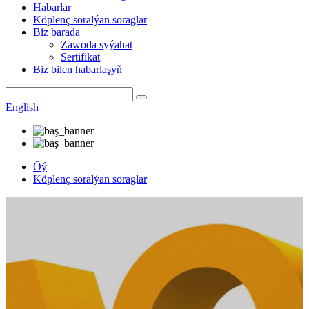
Habarlar
Köplenç soralýan soraglar
Biz barada
Zawoda syýahat
Sertifikat
Biz bilen habarlaşyň
English
Öý
Köplenç soralýan soraglar